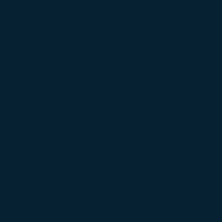
- PISTONS KITS
- GASKET KITS
- BEARINGS
- CRANKSHAFTS
- CYLINDERS
- VALVE TRAIN PRO
- SLEEVES
- ROD KITS
- SEALS